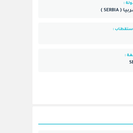
ولة :
ا ( SERBIA )
استقطاب :
غة :
S