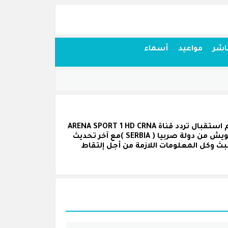
اشر
مواعيد
أسماء
تردد قناة تردد قناة ARENA SPORT 1 HD CRNA GORA على القمر الصناعي بلغاريا سات ( BULGARIASAT ) حيث يمكنكم استقبال تردد قناة ARENA SPORT 1 HD CRNA
GORA الجديد من أجل متابعة محتواها وبرامجها رياضة ( SPORT ) الذي ثبته القناة عبر شاشتها بدون إنقطاع أو تشويش من دولة صربيا ( SERBIA )مع آخر تحديث
ر القناة لغة البث وكل المعلومات اللازمة من أجل إلتقاط