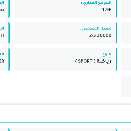
الموقع المداري :
الد
1.9E
صربي
معدل التصحيح :
ال
H
30000 2/3
النوع :
الل
رياضة ( SPORT )
ER