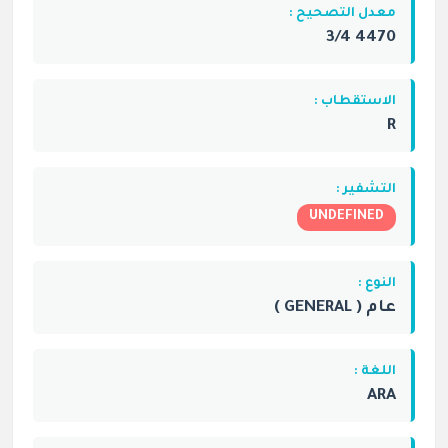
معدل التصحيح :
4470 3/4
الاستقطاب :
R
التشفير :
UNDEFINED
النوع :
عام ( GENERAL )
اللغة :
ARA