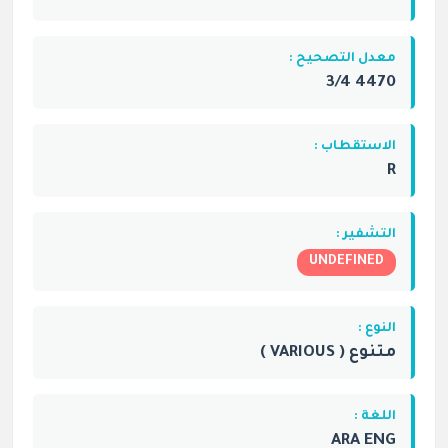
معدل التصحيح :
4470 3/4
الاستقطاب :
R
التشفير :
UNDEFINED
النوع :
متنوع ( VARIOUS )
اللغة :
ARA ENG